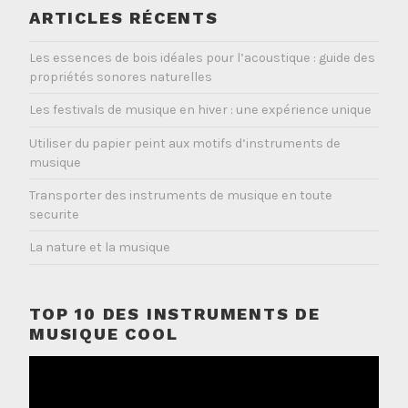
ARTICLES RÉCENTS
Les essences de bois idéales pour l’acoustique : guide des
propriétés sonores naturelles
Les festivals de musique en hiver : une expérience unique
Utiliser du papier peint aux motifs d’instruments de
musique
Transporter des instruments de musique en toute
securite
La nature et la musique
TOP 10 DES INSTRUMENTS DE
MUSIQUE COOL
Lecteur
vidéo