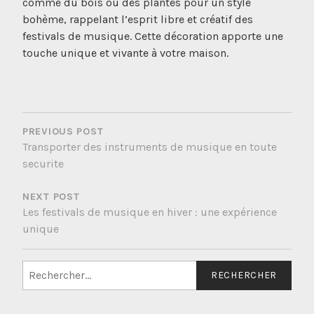
comme du bois ou des plantes pour un style
bohème, rappelant l’esprit libre et créatif des
festivals de musique. Cette décoration apporte une
touche unique et vivante à votre maison.
NAVIGATION
DE
PREVIOUS POST
Transporter des instruments de musique en toute
L’ARTICLE
securite
NEXT POST
Les festivals de musique en hiver : une expérience
unique
Rechercher :