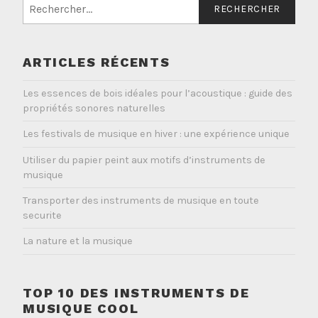
Rechercher :
ARTICLES RÉCENTS
Les essences de bois idéales pour l’acoustique : guide des
propriétés sonores naturelles
Les festivals de musique en hiver : une expérience unique
Utiliser du papier peint aux motifs d’instruments de
musique
Transporter des instruments de musique en toute
securite
La nature et la musique
TOP 10 DES INSTRUMENTS DE
MUSIQUE COOL