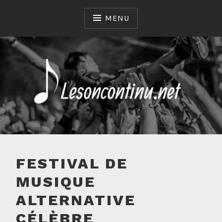
Skip
to
MENU
content
LESONCONTINU.NET
FESTIVAL DE
MUSIQUE
ALTERNATIVE
CÉLÈBRE