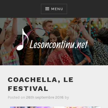
Skip
to
MENU
content
LESONCONTINU.NET
COACHELLA, LE
FESTIVAL
Posted on
28th septembre 2018
by