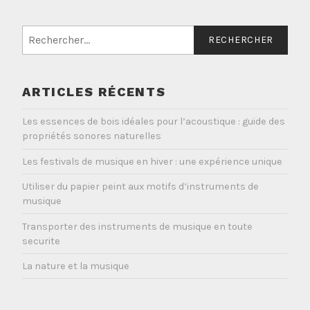
Rechercher :
ARTICLES RÉCENTS
Les essences de bois idéales pour l’acoustique : guide des
propriétés sonores naturelles
Les festivals de musique en hiver : une expérience unique
Utiliser du papier peint aux motifs d’instruments de
musique
Transporter des instruments de musique en toute
securite
La nature et la musique