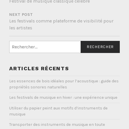
Festival de musique classique célèbre
L’ARTICLE
NEXT POST
Les festivals comme plateforme de visibilité pour
les artistes
Rechercher :
ARTICLES RÉCENTS
Les essences de bois idéales pour l’acoustique : guide des
propriétés sonores naturelles
Les festivals de musique en hiver : une expérience unique
Utiliser du papier peint aux motifs d’instruments de
musique
Transporter des instruments de musique en toute