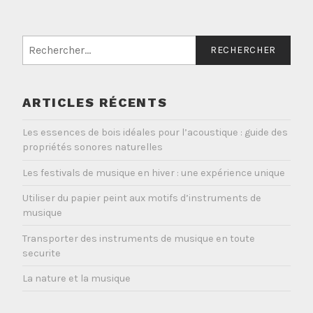
Rechercher :
ARTICLES RÉCENTS
Les essences de bois idéales pour l’acoustique : guide des
propriétés sonores naturelles
Les festivals de musique en hiver : une expérience unique
Utiliser du papier peint aux motifs d’instruments de
musique
Transporter des instruments de musique en toute
securite
La nature et la musique