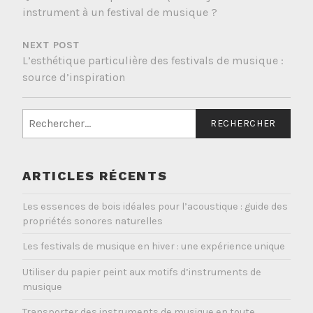
L’ARTICLE
instrument à un festival de musique ?
NEXT POST
L’esthétique particulière des festivals de musique :
source d’inspiration
Rechercher :
ARTICLES RÉCENTS
Les essences de bois idéales pour l’acoustique : guide des
propriétés sonores naturelles
Les festivals de musique en hiver : une expérience unique
Utiliser du papier peint aux motifs d’instruments de
musique
Transporter des instruments de musique en toute