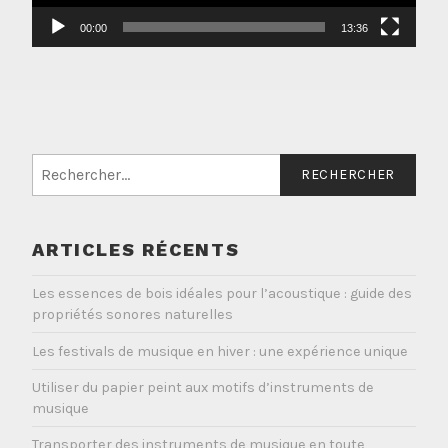
00:00
13:36
Rechercher :
ARTICLES RÉCENTS
Les essences de bois idéales pour l’acoustique : guide des
propriétés sonores naturelles
Les festivals de musique en hiver : une expérience unique
Utiliser du papier peint aux motifs d’instruments de
musique
Transporter des instruments de musique en toute