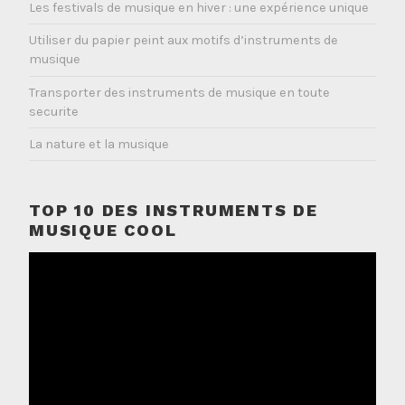
Les festivals de musique en hiver : une expérience unique
Utiliser du papier peint aux motifs d’instruments de
musique
Transporter des instruments de musique en toute
securite
La nature et la musique
TOP 10 DES INSTRUMENTS DE
MUSIQUE COOL
Lecteur
vidéo