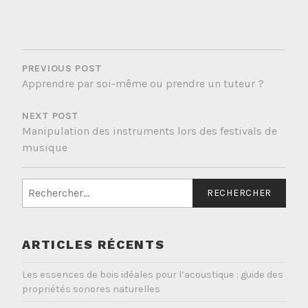
NAVIGATION
DE
PREVIOUS POST
Apprendre par soi-même ou prendre un tuteur ?
L’ARTICLE
NEXT POST
Manipulation des instruments lors des festivals de
musique
Rechercher :
ARTICLES RÉCENTS
Les essences de bois idéales pour l’acoustique : guide des
propriétés sonores naturelles