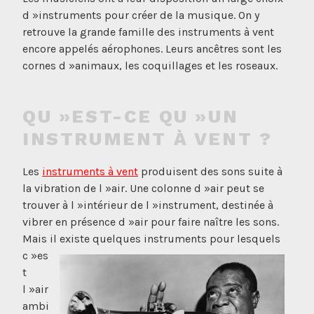
d »instruments pour créer de la musique. On y
retrouve la grande famille des instruments à vent
encore appelés aérophones. Leurs ancêtres sont les
cornes d »animaux, les coquillages et les roseaux.
QU »EST-CE QU »UN
INSTRUMENT À VENT ?
Les
instruments à vent
produisent des sons suite à
la vibration de l »air. Une colonne d »air peut se
trouver à l »intérieur de l »instrument, destinée à
vibrer en présence d »air pour faire naître les sons.
Mais il existe quelques instruments pour lesquels
c »es
t
l »air
ambi